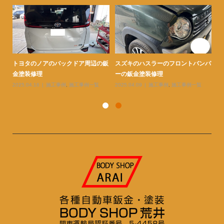
ンパ
トヨタのシエンタの右リヤクォータ
トヨタのアクアの右フロントフェン
ト
ーとリヤドアと足周りの鈑金塗...
ダーとバンパーとボンネットの...
金
2026.02.26
施工事例
,
施工事例一覧
2026.02.26
施工事例
,
施工事例一覧
20