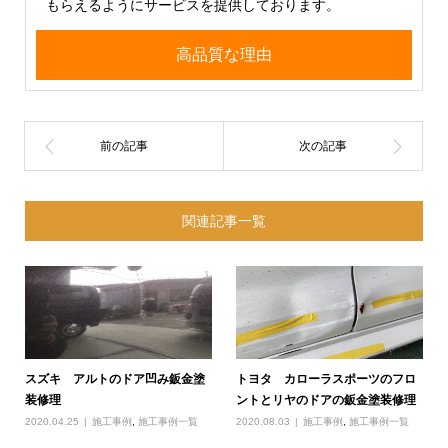
もらえるようにサービスを提供しております。
高品質な理由
関連記事一覧
スズキ アルトのドア凹み鈑金塗
トヨタ カローラスポーツのフロ
装修理
ントとリヤのドアの鈑金塗装修理
2020.04.25
施工事例
,
施工事例一覧
2020.08.03
施工事例
,
施工事例一覧