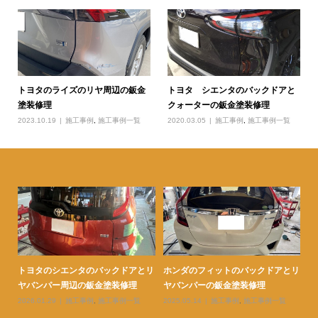
トヨタのライズのリヤ周辺の鈑金
トヨタ シエンタのバックドアと
塗装修理
クォーターの鈑金塗装修理
2023.10.19
施工事例
,
施工事例一覧
2020.03.05
施工事例
,
施工事例一覧
とリ
トヨタのレクサスのフロントフェン
トヨタのヴォクシーの右リヤフェン
ト
ダーの鈑金塗装修理
ダーの鈑金塗装修理
ヤ
2026.03.19
施工事例
,
施工事例一覧
2026.03.13
施工事例
,
施工事例一覧
20