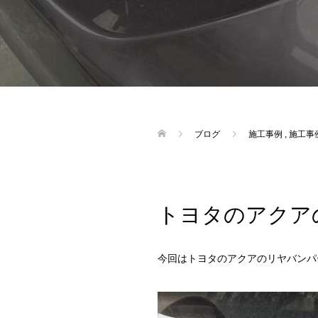
ブログ
施工事例
,
施工事
トヨタのアクア
今回はトヨタのアクアのリヤバンパ