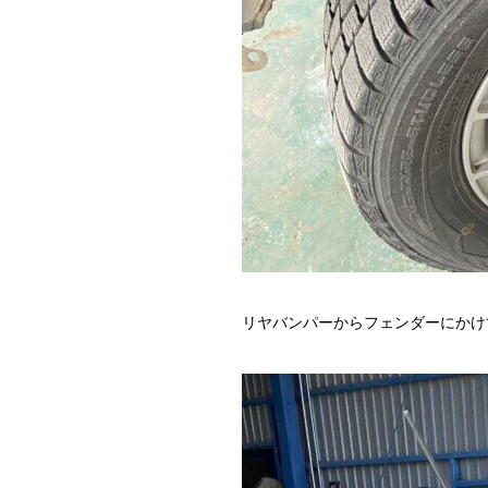
リヤバンパーからフェンダーにかけ