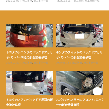
2021.03.03
施工事例
,
施工事例一覧
2020.04.01
施工事例
,
施工事例一覧
ェン
トヨタのシエンタのバックドアとリ
ホンダのフィットのバックドアとリ
ト
ヤバンパー周辺の鈑金塗装修理
ヤバンパーの鈑金塗装修理
ダ
2026.01.29
施工事例
,
施工事例一覧
2025.05.14
施工事例
,
施工事例一覧
20
ェン
トヨタのノアのバックドア周辺の鈑
スズキのハスラーのフロントバンパ
ト
金塗装修理
ーの鈑金塗装修理
ー