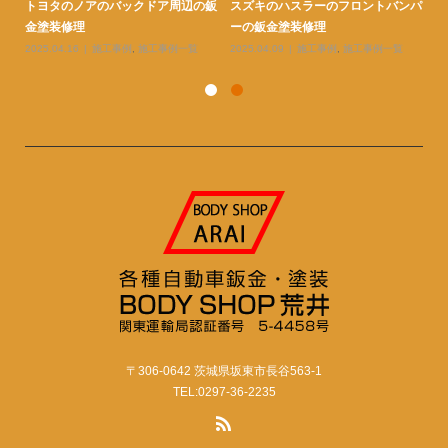
ェン
トヨタのノアのバックドア周辺の鈑
スズキのハスラーのフロントバンパ
ト
金塗装修理
ーの鈑金塗装修理
ー
2025.04.16
施工事例
,
施工事例一覧
2025.04.09
施工事例
,
施工事例一覧
20
〒306-0642 茨城県坂東市長谷563-1
TEL:0297-36-2235