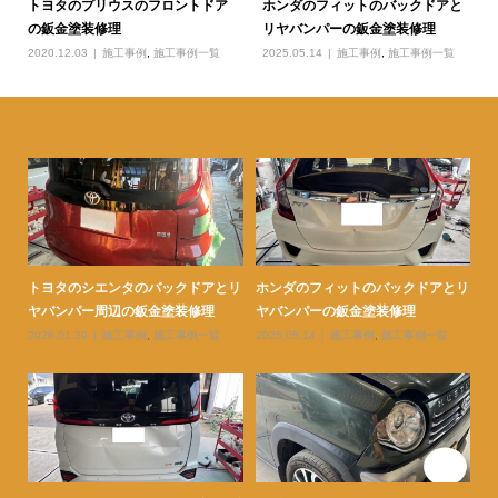
トヨタのプリウスのフロントドア
ホンダのフィットのバックドアと
の鈑金塗装修理
リヤバンパーの鈑金塗装修理
2020.12.03
施工事例
,
施工事例一覧
2025.05.14
施工事例
,
施工事例一覧
ェン
トヨタのシエンタのバックドアとリ
ホンダのフィットのバックドアとリ
ト
ヤバンパー周辺の鈑金塗装修理
ヤバンパーの鈑金塗装修理
ダ
2026.01.29
施工事例
,
施工事例一覧
2025.05.14
施工事例
,
施工事例一覧
20