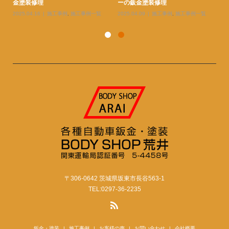
ーとリヤドアと足周りの鈑金塗...
ダーとバンパーとボンネットの...
金
2026.02.26
施工事例
,
施工事例一覧
2026.02.26
施工事例
,
施工事例一覧
20
〒306-0642 茨城県坂東市長谷563-1
TEL:0297-36-2235
鈑金・塗装
施工事例
お客様の声
お問い合わせ
会社概要