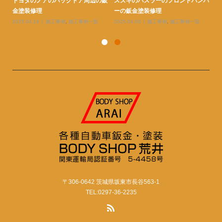
ンパ
トヨタのシエンタの右リヤクォータ
トヨタのアクアの右フロントフェン
ト
ーとリヤドアと足周りの鈑金塗...
ダーとバンパーとボンネットの...
金
2026.02.26
施工事例
,
施工事例一覧
2026.02.26
施工事例
,
施工事例一覧
20
〒306-0642 茨城県坂東市長谷563-1
TEL:0297-36-2235