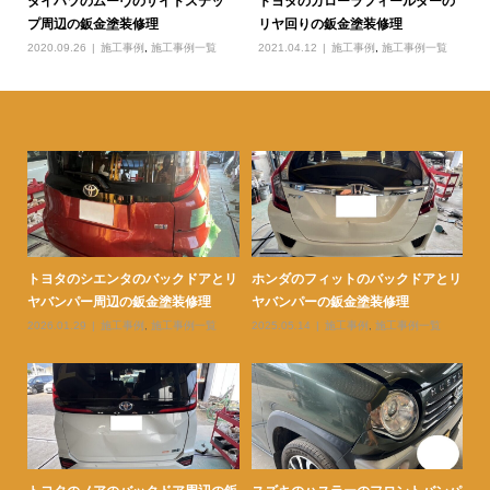
ダイハツのムーヴのサイドステッ
トヨタのカローラフィールダーの
プ周辺の鈑金塗装修理
リヤ回りの鈑金塗装修理
2020.09.26
施工事例
,
施工事例一覧
2021.04.12
施工事例
,
施工事例一覧
とリ
トヨタのレクサスのフロントフェン
トヨタのヴォクシーの右リヤフェン
ト
ダーの鈑金塗装修理
ダーの鈑金塗装修理
ヤ
2026.03.19
施工事例
,
施工事例一覧
2026.03.13
施工事例
,
施工事例一覧
20