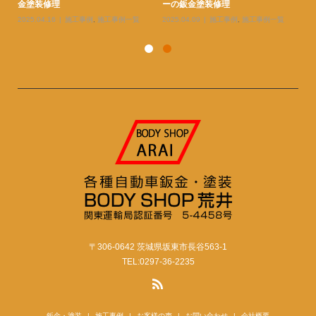
金塗装修理
ーの鈑金塗装修理
ー
2025.04.16
施工事例
,
施工事例一覧
2025.04.09
施工事例
,
施工事例一覧
20
〒306-0642 茨城県坂東市長谷563-1
TEL:0297-36-2235
鈑金・塗装
施工事例
お客様の声
お問い合わせ
会社概要