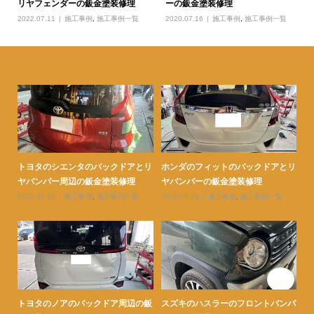
リヤフェンダーの鈑金塗装修理
ーの鈑金塗装修理
2022.07.11
施工事例
,
施工事例一覧
2020.07.16
施工事例
,
施工事例一覧
ェン
トヨタのシエンタのバックドアとリ
ホンダのフィットのバックドアとリ
ト
ヤバンパー周辺の鈑金塗装修理
ヤバンパーの鈑金塗装修理
ダ
2026.01.29
施工事例
,
施工事例一覧
2025.05.14
施工事例
,
施工事例一覧
20
ェン
トヨタのノアのバックドア周辺の鈑
スズキのハスラーのフロントバンパ
ト