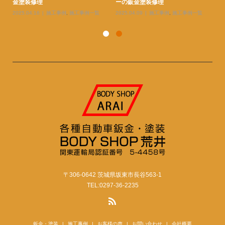
金塗装修理
ーの鈑金塗装修理
ー
2025.04.16
施工事例
,
施工事例一覧
2025.04.09
施工事例
,
施工事例一覧
20
〒306-0642 茨城県坂東市長谷563-1
TEL:0297-36-2235
鈑金・塗装
施工事例
お客様の声
お問い合わせ
会社概要