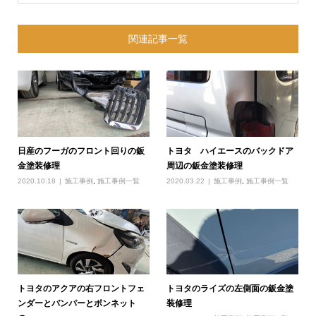
関連記事一覧
日産のフーガのフロント回りの鈑
トヨタ ハイエースのバックドア
金塗装修理
周辺の鈑金塗装修理
2020.10.18
施工事例
,
施工事例一覧
2020.03.22
施工事例
,
施工事例一覧
トヨタのアクアの右フロントフェ
トヨタのライズの左側面の鈑金塗
ンダーとバンパーとボンネット
装修理