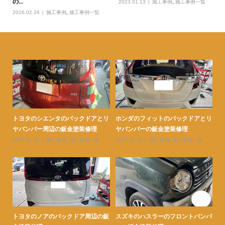
の...
2023.01.13
施工事例
,
施工事例一覧
2026.02.26
施工事例
,
施工事例一覧
ェン
トヨタのシエンタのバックドアとリ
ホンダのフィットのバックドアとリ
ト
ヤバンパー周辺の鈑金塗装修理
ヤバンパーの鈑金塗装修理
ダ
2026.01.29
施工事例
,
施工事例一覧
2025.05.14
施工事例
,
施工事例一覧
20
ェン
トヨタのノアのバックドア周辺の鈑
スズキのハスラーのフロントバンパ
ト