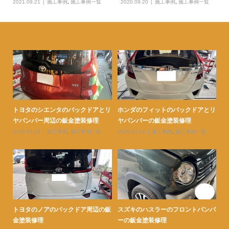
2021.09.21
施工事例
,
施工事例一覧
2020.09.20
施工事例
,
施工事例一覧
ェン
トヨタのシエンタのバックドアとリ
ホンダのフィットのバックドアとリ
ト
ヤバンパー周辺の鈑金塗装修理
ヤバンパーの鈑金塗装修理
ダ
2026.01.29
施工事例
,
施工事例一覧
2025.05.14
施工事例
,
施工事例一覧
20
ェン
トヨタのノアのバックドア周辺の鈑
スズキのハスラーのフロントバンパ
ト
金塗装修理
ーの鈑金塗装修理
ー