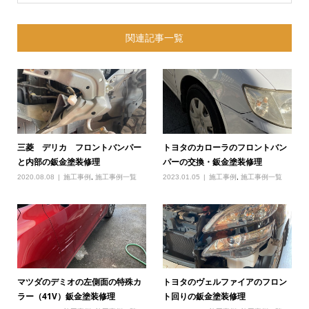
関連記事一覧
三菱 デリカ フロントバンパー
トヨタのカローラのフロントバン
と内部の鈑金塗装修理
パーの交換・鈑金塗装修理
2020.08.08
施工事例
,
施工事例一覧
2023.01.05
施工事例
,
施工事例一覧
マツダのデミオの左側面の特殊カ
トヨタのヴェルファイアのフロン
ラー（41V）鈑金塗装修理
ト回りの鈑金塗装修理