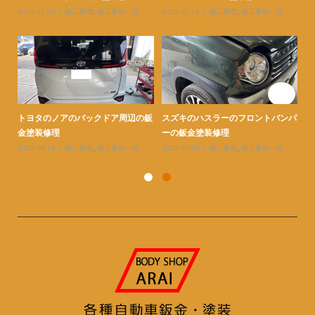
2026.03.19
施工事例
,
施工事例一覧
2026.03.13
施工事例
,
施工事例一覧
20
ンパ
トヨタのシエンタの右リヤクォータ
トヨタのアクアの右フロントフェン
ト
ーとリヤドアと足周りの鈑金塗...
ダーとバンパーとボンネットの...
金
2026.02.26
施工事例
,
施工事例一覧
2026.02.26
施工事例
,
施工事例一覧
20