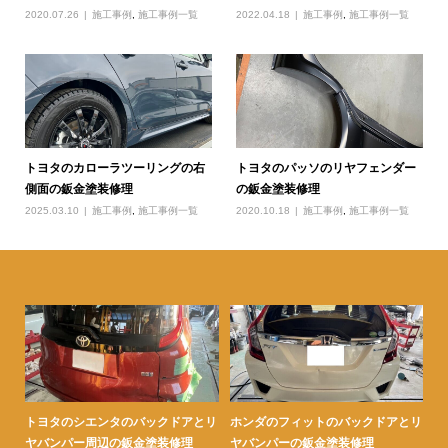
2020.07.26
施工事例
,
施工事例一覧
2022.04.18
施工事例
,
施工事例一覧
トヨタのカローラツーリングの右
トヨタのパッソのリヤフェンダー
側面の鈑金塗装修理
の鈑金塗装修理
2025.03.10
施工事例
,
施工事例一覧
2020.10.18
施工事例
,
施工事例一覧
とリ
トヨタのレクサスのフロントフェン
トヨタのヴォクシーの右リヤフェン
ト
ダーの鈑金塗装修理
ダーの鈑金塗装修理
ヤ