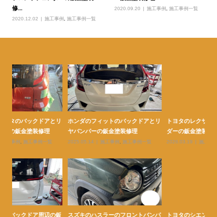
修...
2020.09.20
施工事例
,
施工事例一覧
2020.12.02
施工事例
,
施工事例一覧
とリ
トヨタのレクサスのフロントフェン
トヨタのヴォクシーの右リヤフェン
ト
ダーの鈑金塗装修理
ダーの鈑金塗装修理
ヤ
2026.03.19
施工事例
,
施工事例一覧
2026.03.13
施工事例
,
施工事例一覧
20
ンパ
トヨタのシエンタの右リヤクォータ
トヨタのアクアの右フロントフェン
ト