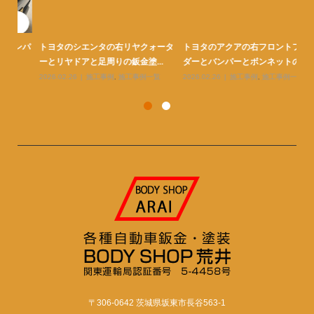
ンパ
トヨタのシエンタの右リヤクォータ
トヨタのアクアの右フロントフェン
ト
ーとリヤドアと足周りの鈑金塗...
ダーとバンパーとボンネットの...
金
2026.02.26
施工事例
,
施工事例一覧
2026.02.26
施工事例
,
施工事例一覧
20
〒306-0642 茨城県坂東市長谷563-1