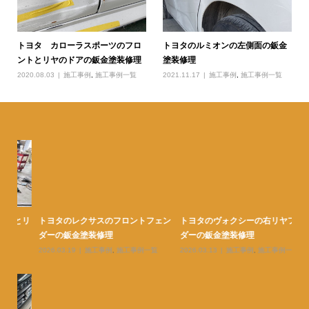
トヨタ カローラスポーツのフロ
トヨタのルミオンの左側面の鈑金
ントとリヤのドアの鈑金塗装修理
塗装修理
2020.08.03
施工事例
,
施工事例一覧
2021.11.17
施工事例
,
施工事例一覧
とリ
トヨタのレクサスのフロントフェン
トヨタのヴォクシーの右リヤフェン
ト
ダーの鈑金塗装修理
ダーの鈑金塗装修理
ヤ
2026.03.19
施工事例
,
施工事例一覧
2026.03.13
施工事例
,
施工事例一覧
20