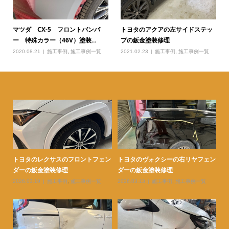
マツダ CX-5 フロントバンパ
トヨタのアクアの左サイドステッ
ー 特殊カラー（46V）塗装...
プの鈑金塗装修理
2020.08.21
施工事例
,
施工事例一覧
2021.02.23
施工事例
,
施工事例一覧
とリ
トヨタのレクサスのフロントフェン
トヨタのヴォクシーの右リヤフェン
ト
ダーの鈑金塗装修理
ダーの鈑金塗装修理
ヤ
2026.03.19
施工事例
,
施工事例一覧
2026.03.13
施工事例
,
施工事例一覧
20