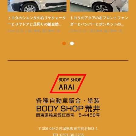
ンパ
トヨタのシエンタの右リヤクォータ
トヨタのアクアの右フロントフェン
ト
ーとリヤドアと足周りの鈑金塗...
ダーとバンパーとボンネットの...
金
2026.02.26
施工事例
,
施工事例一覧
2026.02.26
施工事例
,
施工事例一覧
20
〒306-0642 茨城県坂東市長谷563-1
TEL:0297-36-2235