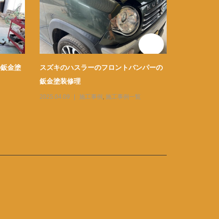
の鈑金塗
スズキのハスラーのフロントバンパーの
トヨタのレ
鈑金塗装修理
の鈑金塗装
2025.04.09
施工事例
,
施工事例一覧
2026.03.19