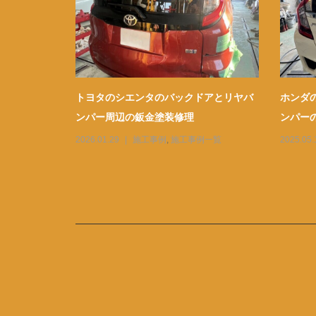
フェンダー
トヨタのシエンタのバックドアとリヤバ
ホンダ
ンパー周辺の鈑金塗装修理
ンパー
一覧
2026.01.29
施工事例
,
施工事例一覧
2025.05.