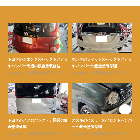
ェン
トヨタのシエンタのバックドアとリ
ホンダのフィットのバックドアとリ
ト
ヤバンパー周辺の鈑金塗装修理
ヤバンパーの鈑金塗装修理
ダ
2026.01.29
施工事例
,
施工事例一覧
2025.05.14
施工事例
,
施工事例一覧
20
ェン
トヨタのノアのバックドア周辺の鈑
スズキのハスラーのフロントバンパ
ト
金塗装修理
ーの鈑金塗装修理
ー
2025.04.16
施工事例
,
施工事例一覧
2025.04.09
施工事例
,
施工事例一覧
20