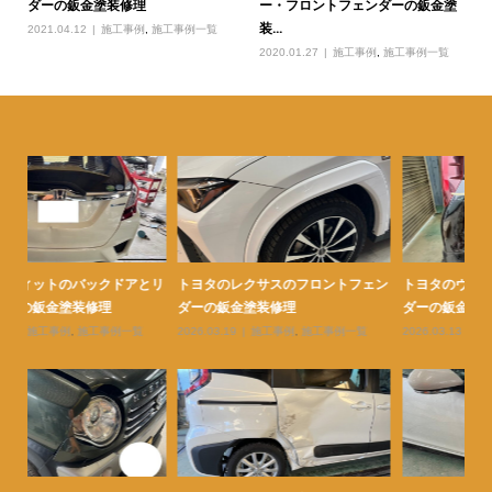
ダーの鈑金塗装修理
ー・フロントフェンダーの鈑金塗
装...
2021.04.12
施工事例
,
施工事例一覧
2020.01.27
施工事例
,
施工事例一覧
とリ
トヨタのレクサスのフロントフェン
トヨタのヴォクシーの右リヤフェン
ト
ダーの鈑金塗装修理
ダーの鈑金塗装修理
ヤ
2026.03.19
施工事例
,
施工事例一覧
2026.03.13
施工事例
,
施工事例一覧
20