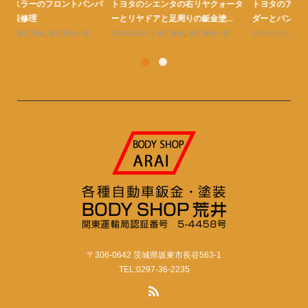
ンパ
トヨタのシエンタの右リヤクォータ
トヨタのアクアの右フロントフェン
ト
ーとリヤドアと足周りの鈑金塗...
ダーとバンパーとボンネットの...
金
2026.02.26
施工事例
,
施工事例一覧
2026.02.26
施工事例
,
施工事例一覧
20
〒306-0642 茨城県坂東市長谷563-1
TEL:0297-36-2235