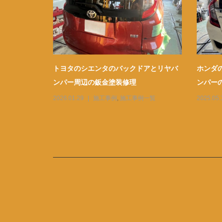
フェンダー
トヨタのシエンタのバックドアとリヤバ
ホンダ
ンパー周辺の鈑金塗装修理
ンパー
一覧
2026.01.29
施工事例
,
施工事例一覧
2025.05.