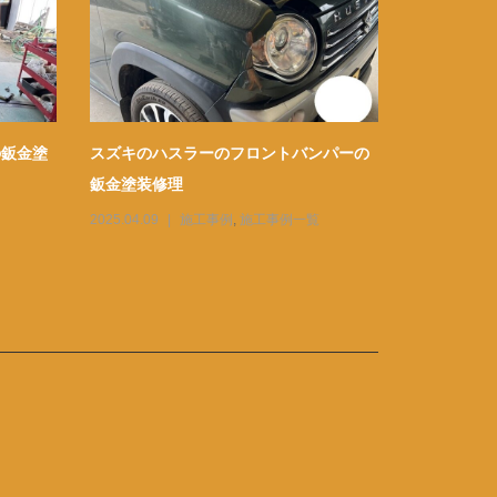
の鈑金塗
スズキのハスラーのフロントバンパーの
トヨタのレ
鈑金塗装修理
の鈑金塗装
2025.04.09
施工事例
,
施工事例一覧
2026.03.19